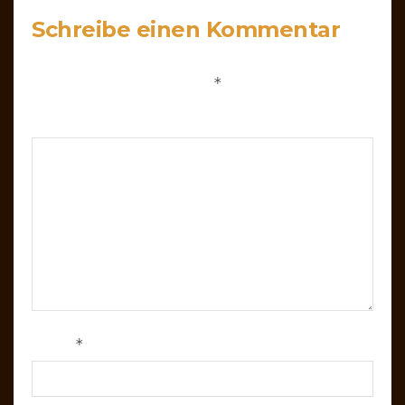
Schreibe einen Kommentar
Deine E-Mail-Adresse wird nicht veröffentlicht.
*
Erforderliche Felder sind mit
markiert
Kommentar
*
Name