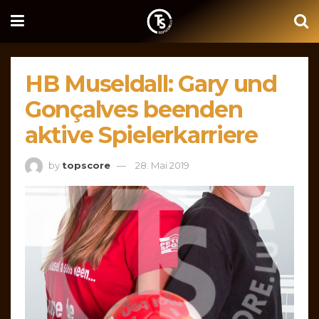
HB Museldall: Gary und
Gonçalves beenden
aktive Spielerkarriere
by
topscore
28. Mai 2019