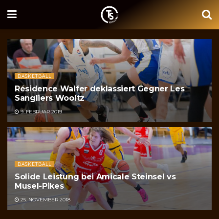
BASKETBALL
Résidence Walfer deklassiert Gegner Les
Sangliers Wooltz
9. FEBRUAR 2019
BASKETBALL
Solide Leistung bei Amicale Steinsel vs
Musel-Pikes
25. NOVEMBER 2018