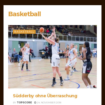
Basketball
BASKETBALL
Südderby ohne Überraschung
BY
TOPSCORE
24. NOVEMBER 2018