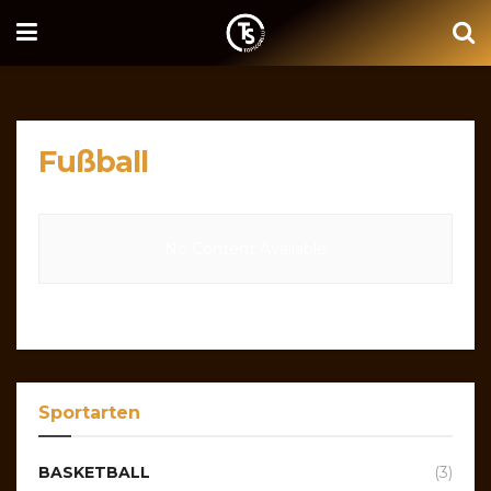
Fußball
No Content Available
Sportarten
BASKETBALL
(3)