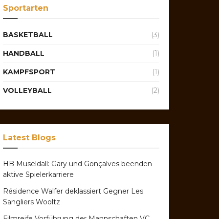
Sportarten
BASKETBALL
(3)
HANDBALL
(1)
KAMPFSPORT
(1)
VOLLEYBALL
(2)
Latest Blogs
HB Museldall: Gary und Gonçalves beenden
aktive Spielerkarriere
Résidence Walfer deklassiert Gegner Les
Sangliers Wooltz
Filmreife Vorführung der Mannschaften VC