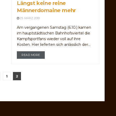
Längst keine reine
Männerdomaine mehr
25. MÄRZ 2019
Am vergangenen Samstag (6.10.) kamen
im hauptstädtischen Bahnhofsviertel die
Kampfsportfans wieder voll auf ihre
Kosten. Hier lieferten sich anlässlich der...
READ MORE
1
2