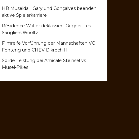
HB Museldall: Gary und Gonçalves beenden
aktive Spielerkarriere
Résidence Walfer deklassiert Gegner Les
Sangliers Wooltz
Filmreife Vorführung der Mannschaften VC
Fenteng und CHEV Dikrech II
Solide Leistung bei Amicale Steinsel vs
Musel-Pikes