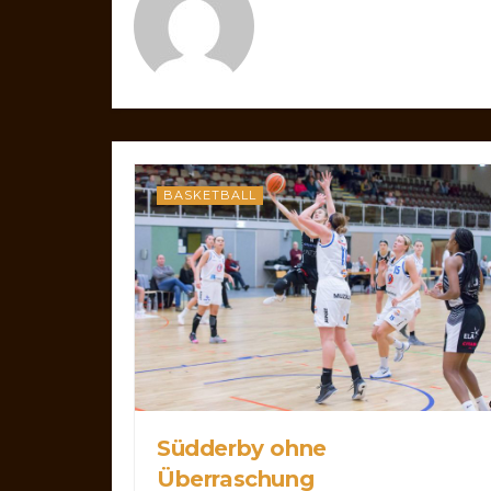
BASKETBALL
Südderby ohne
Überraschung