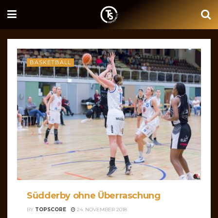
BASKETBALL
Südderby ohne Überraschung
BY
TOPSCORE
24. NOVEMBER 2018