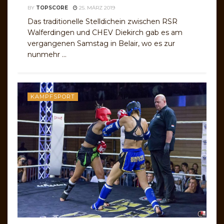
BY
TOPSCORE
25. MÄRZ 2019
Das traditionelle Stelldichein zwischen RSR
Walferdingen und CHEV Diekirch gab es am
vergangenen Samstag in Belair, wo es zur
nunmehr ...
KAMPFSPORT